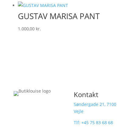
GUSTAV MARISA PANT
1.000,00
kr.
Kontakt
I gågaden i Vejle,
Søndergade 21, 7100
finder du Butik
Vejle
Louise med sit
dygtige team.
Tlf:
+45 75 83 68 68
Vi glæder os til at
CVR: 21197106